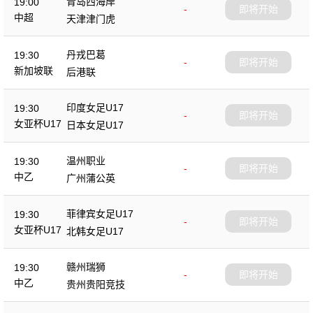
青岛西海岸
19:00
-
即将开始
中超
天津津门虎
丹戎巴葛
19:30
-
即将开始
新加坡联
后港联
印度女足U17
19:30
-
即将开始
女亚杯U17
日本女足U17
温州职业
19:30
-
即将开始
中乙
广州蒲公英
菲律宾女足U17
19:30
-
即将开始
女亚杯U17
北韩女足U17
赣州瑞狮
19:30
-
即将开始
中乙
贵州贵阳竞技