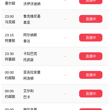
-
直播中
塞尔超
沃伊沃迪纳
鲁克维尼基
23:00
-
直播中
乌克超
柔亚
阿尔纳斯
23:15
-
直播中
阿曼联
拿达
卡拉巴克
23:30
-
直播中
阿塞超
托武兹
亚吉拉安曼
00:00
-
直播中
约超联
阿洛顿
艾尔利
00:00
-
直播中
约超联
巴卡
赫尔辛基
00:00