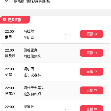
VSFC蒙塔纳的精彩赛事直播。
更多直播
乌拉尔
22:00
-
直播中
俄甲
辛历克
佩哈亚克
22:00
-
直播中
埃及超
阿拉伯建筑
切尔西
22:00
-
直播中
英超
诺丁汉森林
塔什干火车头
22:00
-
直播中
乌兹超
克孜勒库姆
奥迪萨
22:00
-
直播中