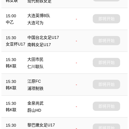
韩女联
现代制铁女足
大连英博B队
15:00
-
即将开始
中乙
大连可为
中国台北女足U17
15:30
-
即将开始
女亚杯U17
南韩女足U17
大田市民
15:30
-
即将开始
韩K联
仁川联队
江原FC
15:30
-
即将开始
韩K联
浦项制铁
金泉尚武
15:30
-
即将开始
韩K联
蔚山HD
黎巴嫩女足U17
15:30
-
即将开始