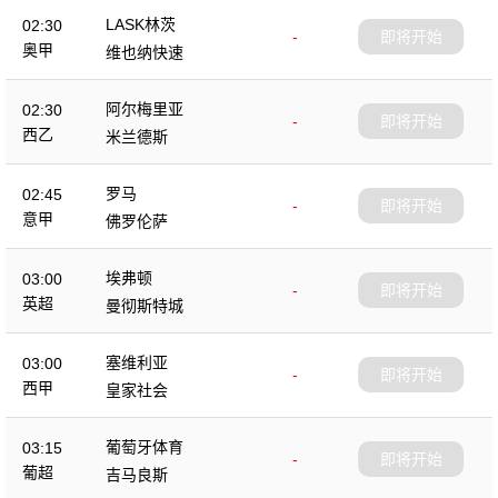
LASK林茨
02:30
-
即将开始
奥甲
维也纳快速
阿尔梅里亚
02:30
-
即将开始
西乙
米兰德斯
罗马
02:45
-
即将开始
意甲
佛罗伦萨
埃弗顿
03:00
-
即将开始
英超
曼彻斯特城
塞维利亚
03:00
-
即将开始
西甲
皇家社会
葡萄牙体育
03:15
-
即将开始
葡超
吉马良斯