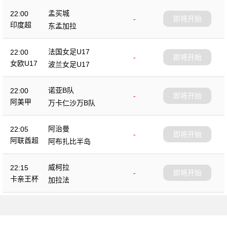
孟买城
22:00
-
即将开始
印度超
东孟加拉
法国女足U17
22:00
-
即将开始
女欧U17
波兰女足U17
诺亚B队
22:00
-
即将开始
阿美甲
万卡仁沙万B队
阿治曼
22:05
-
即将开始
阿联酋超
阿布扎比半岛
威柯拉
22:15
-
即将开始
卡亲王杯
加拉法