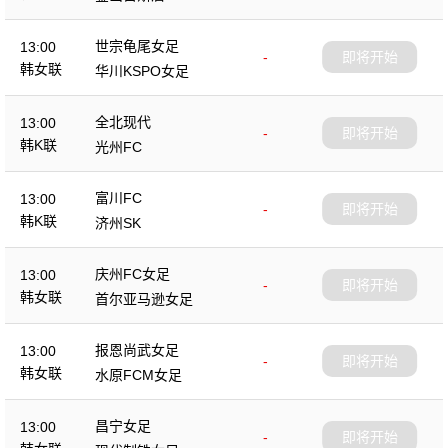
世宗龟尾女足
13:00
-
即将开始
韩女联
华川KSPO女足
全北现代
13:00
-
即将开始
韩K联
光州FC
富川FC
13:00
-
即将开始
韩K联
济州SK
庆州FC女足
13:00
-
即将开始
韩女联
首尔亚马逊女足
报恩尚武女足
13:00
-
即将开始
韩女联
水原FCM女足
昌宁女足
13:00
-
即将开始