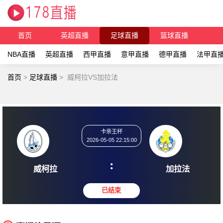
首页
英超直播
足球直播
篮球直播
NBA直播
英超直播
西甲直播
意甲直播
德甲直播
法甲直
首页
>
足球直播
>
威柯拉VS加拉法
卡亲王杯
2026-05-05 22:15:00
:
威柯拉
加拉