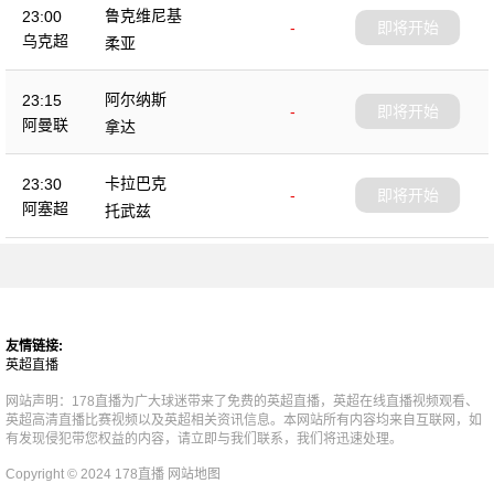
鲁克维尼基
23:00
-
即将开始
乌克超
柔亚
阿尔纳斯
23:15
-
即将开始
阿曼联
拿达
卡拉巴克
23:30
-
即将开始
阿塞超
托武兹
友情链接:
英超直播
网站声明：178直播为广大球迷带来了免费的英超直播，英超在线直播视频观看、
英超高清直播比赛视频以及英超相关资讯信息。本网站所有内容均来自互联网，如
有发现侵犯带您权益的内容，请立即与我们联系，我们将迅速处理。
Copyright © 2024 178直播
网站地图