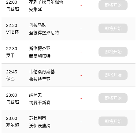
花刺子模乌尔根奇
22:00
-
即将开始
乌兹超
安集延
乌拉马殊
22:30
-
即将开始
VTB杯
圣彼得堡泽尼特
斯洛博齐亚
22:30
-
即将开始
罗甲
赫曼施塔特
韦伦桑丹斯基
22:45
-
即将开始
保乙
弗拉特里亚
纳萨夫
23:00
-
即将开始
乌兹超
纳曼干新春
苏杜利察
23:00
-
即将开始
塞尔超
沃伊沃迪纳