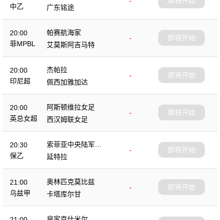
-
即将开始
中乙
广东铭途
帕赛航海家
20:00
-
即将开始
菲MPBL
艾莫斯阿吉马特
杰帕拉
20:00
-
即将开始
印尼超
佩西加雅加达
阿斯顿维拉女足
20:00
-
即将开始
英总女超
西汉姆联女足
索菲亚中央陆军B
20:30
-
即将开始
队
保乙
延特拉
奥林匹克莫比兹
21:00
-
即将开始
乌兹甲
卡塔库尔甘
皇家克什米尔
21:00