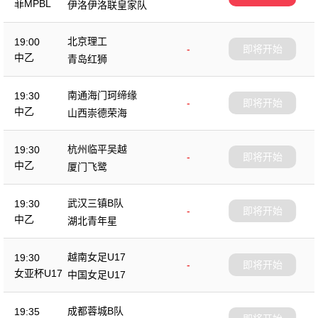
菲MPBL
伊洛伊洛联皇家队
北京理工
19:00
-
即将开始
中乙
青岛红狮
南通海门珂缔缘
19:30
-
即将开始
中乙
山西崇德荣海
杭州临平吴越
19:30
-
即将开始
中乙
厦门飞鹭
武汉三镇B队
19:30
-
即将开始
中乙
湖北青年星
越南女足U17
19:30
-
即将开始
女亚杯U17
中国女足U17
成都蓉城B队
19:35