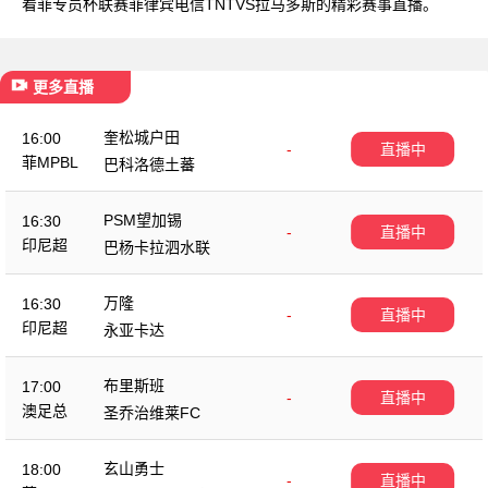
看菲专员杯联赛菲律宾电信TNTVS拉马多斯的精彩赛事直播。
更多直播
奎松城户田
16:00
-
直播中
菲MPBL
巴科洛德土蕃
PSM望加锡
16:30
-
直播中
印尼超
巴杨卡拉泗水联
万隆
16:30
-
直播中
印尼超
永亚卡达
布里斯班
17:00
-
直播中
澳足总
圣乔治维莱FC
玄山勇士
18:00
-
直播中