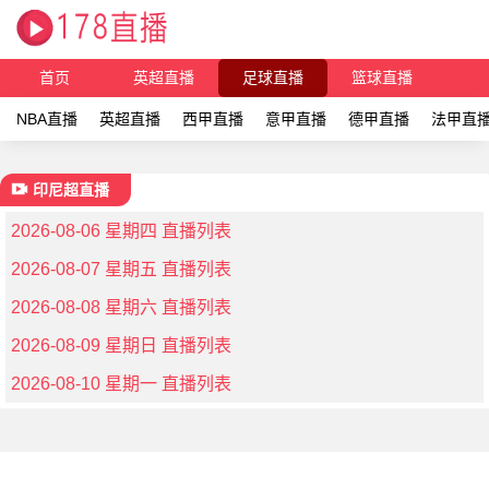
首页
英超直播
足球直播
篮球直播
NBA直播
英超直播
西甲直播
意甲直播
德甲直播
法甲直
印尼超直播
2026-08-06 星期四 直播列表
2026-08-07 星期五 直播列表
2026-08-08 星期六 直播列表
2026-08-09 星期日 直播列表
2026-08-10 星期一 直播列表