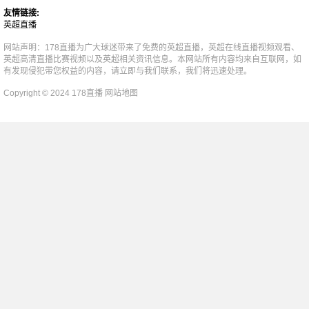
友情链接:
英超直播
网站声明：178直播为广大球迷带来了免费的英超直播，英超在线直播视频观看、
英超高清直播比赛视频以及英超相关资讯信息。本网站所有内容均来自互联网，如
有发现侵犯带您权益的内容，请立即与我们联系，我们将迅速处理。
Copyright © 2024 178直播
网站地图