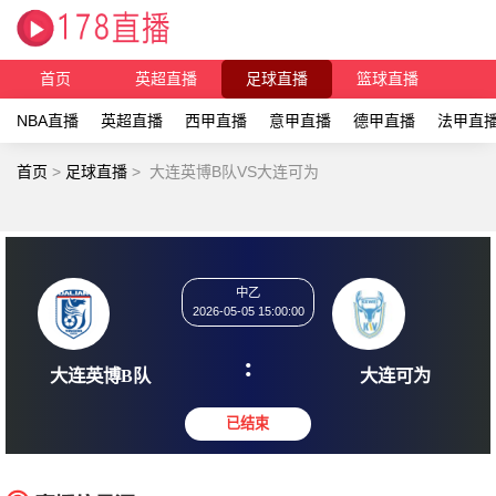
首页
英超直播
足球直播
篮球直播
NBA直播
英超直播
西甲直播
意甲直播
德甲直播
法甲直
首页
>
足球直播
>
大连英博B队VS大连可为
中乙
2026-05-05 15:00:00
:
大连英博B队
大连