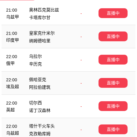
奥林匹克莫比兹
21:00
-
直播中
乌兹甲
卡塔库尔甘
皇家克什米尔
21:00
-
直播中
印度甲
纳姆德哈里
乌拉尔
22:00
-
直播中
俄甲
辛历克
佩哈亚克
22:00
-
直播中
埃及超
阿拉伯建筑
切尔西
22:00
-
直播中
英超
诺丁汉森林
塔什干火车头
22:00
-
直播中
乌兹超
克孜勒库姆