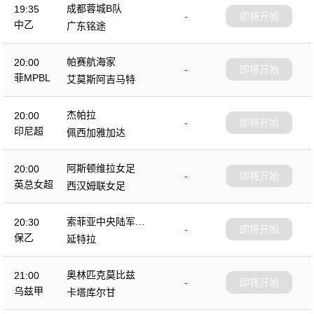
成都蓉城B队
19:35
-
即将开始
中乙
广东铭途
帕赛航海家
20:00
-
即将开始
菲MPBL
艾莫斯阿吉马特
杰帕拉
20:00
-
即将开始
印尼超
佩西加雅加达
阿斯顿维拉女足
20:00
-
即将开始
英总女超
西汉姆联女足
索菲亚中央陆军B
20:30
-
即将开始
队
保乙
延特拉
奥林匹克莫比兹
21:00
-
即将开始
乌兹甲
卡塔库尔甘