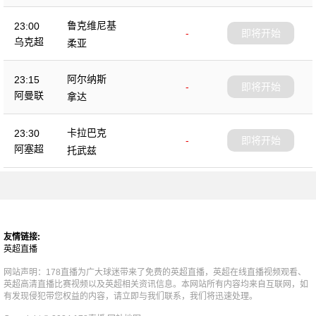
鲁克维尼基
23:00
-
即将开始
乌克超
柔亚
阿尔纳斯
23:15
-
即将开始
阿曼联
拿达
卡拉巴克
23:30
-
即将开始
阿塞超
托武兹
友情链接:
英超直播
网站声明：178直播为广大球迷带来了免费的英超直播，英超在线直播视频观看、
英超高清直播比赛视频以及英超相关资讯信息。本网站所有内容均来自互联网，如
有发现侵犯带您权益的内容，请立即与我们联系，我们将迅速处理。