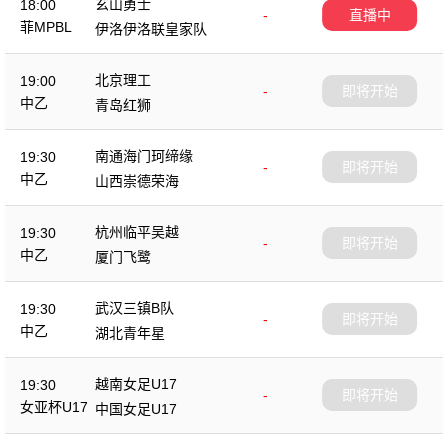
玄山勇士
18:00
-
直播中
菲MPBL
伊洛伊洛联皇家队
北京理工
19:00
-
即将开始
中乙
青岛红狮
南通海门珂缔缘
19:30
-
即将开始
中乙
山西崇德荣海
杭州临平吴越
19:30
-
即将开始
中乙
厦门飞鹭
武汉三镇B队
19:30
-
即将开始
中乙
湖北青年星
越南女足U17
19:30
-
即将开始
女亚杯U17
中国女足U17