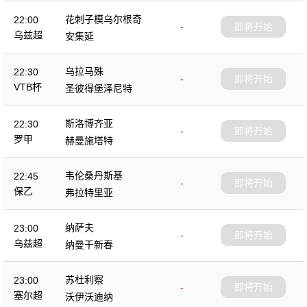
花刺子模乌尔根奇
22:00
-
即将开始
乌兹超
安集延
乌拉马殊
22:30
-
即将开始
VTB杯
圣彼得堡泽尼特
斯洛博齐亚
22:30
-
即将开始
罗甲
赫曼施塔特
韦伦桑丹斯基
22:45
-
即将开始
保乙
弗拉特里亚
纳萨夫
23:00
-
即将开始
乌兹超
纳曼干新春
苏杜利察
23:00
-
即将开始
塞尔超
沃伊沃迪纳