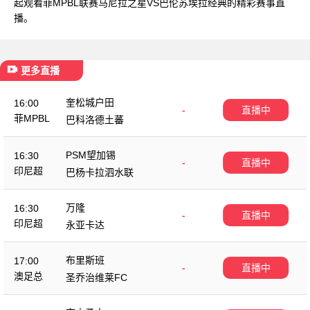
起观看菲MPBL联赛马尼拉之星VS巴伦苏埃拉经典的精彩赛事直
播。
更多直播
奎松城户田
16:00
-
直播中
菲MPBL
巴科洛德土蕃
PSM望加锡
16:30
-
直播中
印尼超
巴杨卡拉泗水联
万隆
16:30
-
直播中
印尼超
永亚卡达
布里斯班
17:00
-
直播中
澳足总
圣乔治维莱FC