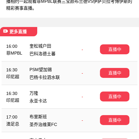
播相约一起观看菲MPBL联赛三宝颜布兰德VS伊萨贝拉考博伊斯的
精彩赛事直播。
更多直播
奎松城户田
16:00
-
直播中
菲MPBL
巴科洛德土蕃
PSM望加锡
16:30
-
直播中
印尼超
巴杨卡拉泗水联
万隆
16:30
-
直播中
印尼超
永亚卡达
布里斯班
17:00
-
直播中
澳足总
圣乔治维莱FC