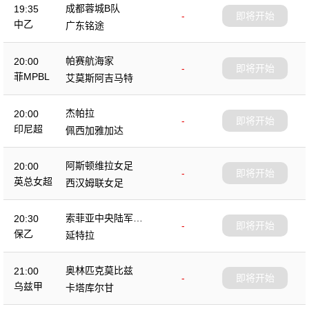
成都蓉城B队
19:35
-
即将开始
中乙
广东铭途
帕赛航海家
20:00
-
即将开始
菲MPBL
艾莫斯阿吉马特
杰帕拉
20:00
-
即将开始
印尼超
佩西加雅加达
阿斯顿维拉女足
20:00
-
即将开始
英总女超
西汉姆联女足
索菲亚中央陆军B
20:30
-
即将开始
队
保乙
延特拉
奥林匹克莫比兹
21:00
-
即将开始
乌兹甲
卡塔库尔甘