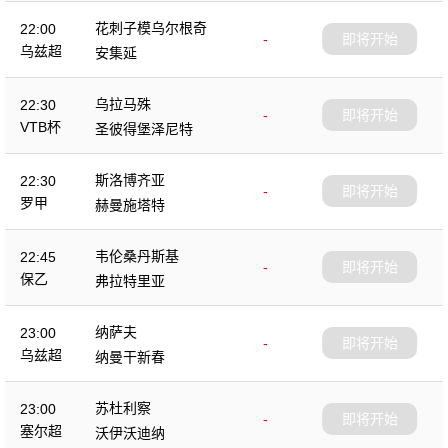
花刺子模乌尔根奇
22:00
-
即将开始
乌兹超
安集延
乌拉马殊
22:30
-
即将开始
VTB杯
圣彼得堡泽尼特
斯洛博齐亚
22:30
-
即将开始
罗甲
赫曼施塔特
韦伦桑丹斯基
22:45
-
即将开始
保乙
弗拉特里亚
纳萨夫
23:00
-
即将开始
乌兹超
纳曼干新春
苏杜利察
23:00
-
即将开始
塞尔超
沃伊沃迪纳