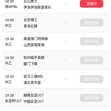
玄山勇士
18:00
-
直播中
菲MPBL
伊洛伊洛联皇家队
北京理工
19:00
-
即将开始
中乙
青岛红狮
南通海门珂缔缘
19:30
-
即将开始
中乙
山西崇德荣海
杭州临平吴越
19:30
-
即将开始
中乙
厦门飞鹭
武汉三镇B队
19:30
-
即将开始
中乙
湖北青年星
越南女足U17
19:30
-
即将开始
女亚杯U17
中国女足U17