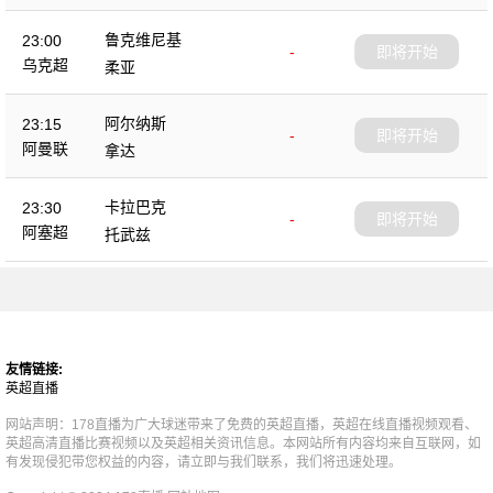
鲁克维尼基
23:00
-
即将开始
乌克超
柔亚
阿尔纳斯
23:15
-
即将开始
阿曼联
拿达
卡拉巴克
23:30
-
即将开始
阿塞超
托武兹
友情链接:
英超直播
网站声明：178直播为广大球迷带来了免费的英超直播，英超在线直播视频观看、
英超高清直播比赛视频以及英超相关资讯信息。本网站所有内容均来自互联网，如
有发现侵犯带您权益的内容，请立即与我们联系，我们将迅速处理。