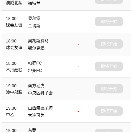
澳威北超
梅特兰
奥尔堡
18:00
-
即将开始
球会友谊
兰讷斯
奥胡斯费马
18:00
-
即将开始
球会友谊
锡尔克堡
帕罗FC
18:00
-
即将开始
不丹廷联
坦桑FC
南方老虎
19:00
-
即将开始
澳中部联
中央区狮子会
山西崇德荣海
19:30
-
即将开始
中乙
大连可为
东莞
19:30