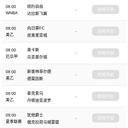
纽约自由
08:00
-
即将开始
WNBA
达拉斯飞翼
向日葵FC
08:00
-
即将开始
美乙
皮奥里亚城
奥卡斯
08:00
-
即将开始
厄瓜甲
瓜亚基尔城
斯普林菲尔德
08:00
-
即将开始
美乙
德莫因斯
泰克索马
08:00
-
即将开始
美乙
丹顿迪亚波罗
犹他爵士
09:00
-
即将开始
夏季联赛
俄克拉荷马城雷霆