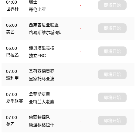
瑞士
04:00
-
即将开始
世界杯
哥伦比亚
西弗吉尼亚联盟
06:00
-
即将开始
美乙
路易斯维尔城B队
谭贝塔里竞技
06:00
-
即将开始
巴拉乙
独立FBC
圣荷西德奥罗
07:00
-
即将开始
玻利甲
皇家托马亚波
孟菲斯灰熊
07:00
-
即将开始
夏季联赛
亚特兰大老鹰
佛蒙特绿队
07:00
-
即将开始
美乙
康涅狄格拉什