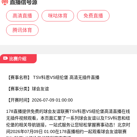
已结束
高清直播
咪咕体育
免费直播
腾讯体育
比赛介绍
【赛事名称】
TSV科恩VS纽伦堡 高清无插件直播
【赛事分类】
球会友谊
【开赛时间】
2026-07-09 01:00:00
178直播提供免费的球会友谊联赛TSV科恩VS纽伦堡高清直播在线
无插件视频观看，本页面汇聚了一系列球会友谊以及TSV科恩和纽
伦堡的相关导航链接，一站式服务让您轻松掌握赛事动态！北京时
间2026年07月09日 01:00在178直播相约一起观看球会友谊联赛