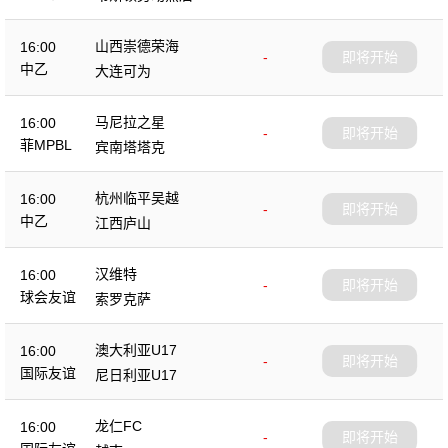
队
山西崇德荣海
16:00
-
即将开始
中乙
大连可为
马尼拉之星
16:00
-
即将开始
菲MPBL
宾南塔塔克
杭州临平吴越
16:00
-
即将开始
中乙
江西庐山
汉维特
16:00
-
即将开始
球会友谊
索罗克萨
澳大利亚U17
16:00
-
即将开始
国际友谊
尼日利亚U17
龙仁FC
16:00
-
即将开始