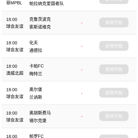
菲MPBL
帕拉纳克爱国者队
克鲁茨波克
18:00
-
即将开始
球会友谊
索斯诺维克
化夫
18:00
-
即将开始
球会友谊
通德拉
卡帕FC
18:00
-
即将开始
澳威北超
梅特兰
奥尔堡
18:00
-
即将开始
球会友谊
兰讷斯
奥胡斯费马
18:00
-
即将开始
球会友谊
锡尔克堡
帕罗FC
18:00