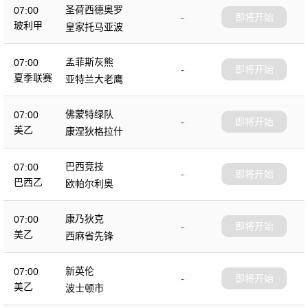
圣荷西德奥罗
07:00
-
即将开始
玻利甲
皇家托马亚波
孟菲斯灰熊
07:00
-
即将开始
夏季联赛
亚特兰大老鹰
佛蒙特绿队
07:00
-
即将开始
美乙
康涅狄格拉什
巴西竞技
07:00
-
即将开始
巴西乙
欧帕尔利奥
康乃狄克
07:00
-
即将开始
美乙
西麻省先锋
新英伦
07:00
-
即将开始
美乙
波士顿市