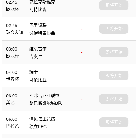
克拉克斯维克
02:45
-
即将开始
欧冠杯
阿特比森
巴里镇联
02:45
-
即将开始
球会友谊
戈伊特雷协会
维京古尔
03:00
-
即将开始
欧冠杯
吉奥里
瑞士
04:00
-
即将开始
世界杯
哥伦比亚
西弗吉尼亚联盟
06:00
-
即将开始
美乙
路易斯维尔城B队
谭贝塔里竞技
06:00
-
即将开始
巴拉乙
独立FBC