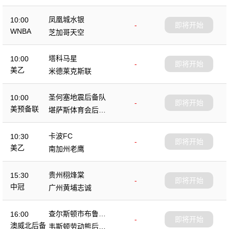
凤凰城水银
10:00
-
即将开始
WNBA
芝加哥天空
塔科马星
10:00
-
即将开始
美乙
米德莱克斯联
圣何塞地震后备队
10:00
-
即将开始
美预备联
堪萨斯体育会后备
队
卡波FC
10:30
-
即将开始
美乙
南加州老鹰
贵州栩烽棠
15:30
-
即将开始
中冠
广州黄埔志诚
查尔斯顿市布鲁斯
16:00
-
即将开始
后备队
澳威北后备
韦斯顿劳动熊后备