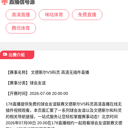
已结束
高清直播
咪咕体育
免费直播
腾讯体育
比赛介绍
【赛事名称】
文德斯尔VS科灵 高清无插件直播
【赛事分类】
球会友谊
【开赛时间】
2026-07-08 20:00:00
178直播提供免费的球会友谊联赛文德斯尔VS科灵高清直播在线无
插件视频观看，本页面汇聚了一系列球会友谊以及文德斯尔和科灵
的相关导航链接，一站式服务让您轻松掌握赛事动态！北京时间
2026年07月08日 20:00在178直播相约一起观看球会友谊联赛文德