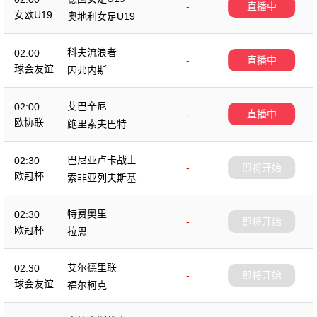
-
直播中
女欧U19
奥地利女足U19
科夫流浪者
02:00
-
直播中
球会友谊
因弗内斯
艾巴辛尼
02:00
-
直播中
欧协联
鲍里索夫巴特
巴尼亚卢卡战士
02:30
-
即将开始
欧冠杯
索非亚列夫斯基
特费奥里
02:30
-
即将开始
欧冠杯
拉恩
艾尔德里联
02:30
-
即将开始
球会友谊
福尔柯克