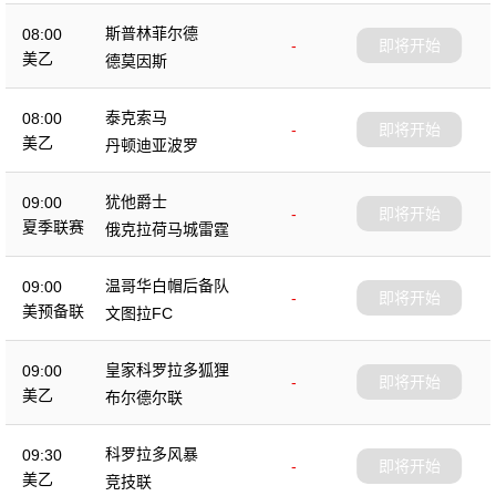
斯普林菲尔德
08:00
-
即将开始
美乙
德莫因斯
泰克索马
08:00
-
即将开始
美乙
丹顿迪亚波罗
犹他爵士
09:00
-
即将开始
夏季联赛
俄克拉荷马城雷霆
温哥华白帽后备队
09:00
-
即将开始
美预备联
文图拉FC
皇家科罗拉多狐狸
09:00
-
即将开始
美乙
布尔德尔联
科罗拉多风暴
09:30
-
即将开始
美乙
竞技联