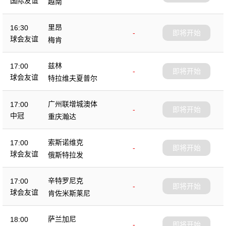
国际友谊
越南
里昂
16:30
-
即将开始
球会友谊
梅肯
兹林
17:00
-
即将开始
球会友谊
特拉维夫夏普尔
广州联增城澳体
17:00
-
即将开始
中冠
重庆瀚达
索斯诺维克
17:00
-
即将开始
球会友谊
俄斯特拉发
辛特罗尼克
17:00
-
即将开始
球会友谊
肯佐米斯莱尼
萨兰加尼
18:00
-
即将开始