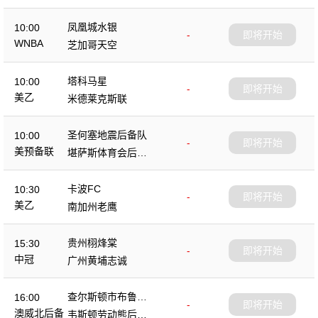
凤凰城水银
10:00
-
即将开始
WNBA
芝加哥天空
塔科马星
10:00
-
即将开始
美乙
米德莱克斯联
圣何塞地震后备队
10:00
-
即将开始
美预备联
堪萨斯体育会后备
队
卡波FC
10:30
-
即将开始
美乙
南加州老鹰
贵州栩烽棠
15:30
-
即将开始
中冠
广州黄埔志诚
查尔斯顿市布鲁斯
16:00
-
即将开始
后备队
澳威北后备
韦斯顿劳动熊后备