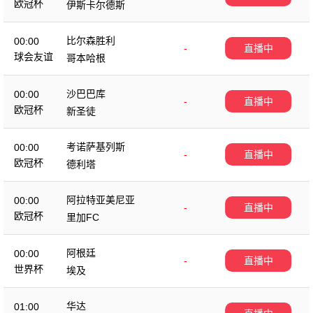
欧冠杯
伊斯卡尔德斯
比尔森胜利
00:00
-
直播中
球会友谊
哥本哈根
沙巴巴库
00:00
-
直播中
欧冠杯
新圣徒
考诺萨基列斯
00:00
-
直播中
欧冠杯
德利塔
阿拉特亚美尼亚
00:00
-
直播中
欧冠杯
里加FC
阿根廷
00:00
-
直播中
世界杯
埃及
华达
01:00