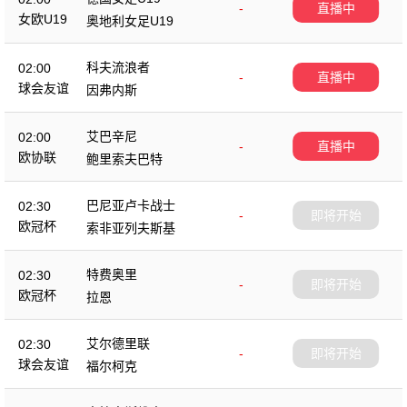
-
直播中
女欧U19
奥地利女足U19
科夫流浪者
02:00
-
直播中
球会友谊
因弗内斯
艾巴辛尼
02:00
-
直播中
欧协联
鲍里索夫巴特
巴尼亚卢卡战士
02:30
-
即将开始
欧冠杯
索非亚列夫斯基
特费奥里
02:30
-
即将开始
欧冠杯
拉恩
艾尔德里联
02:30
-
即将开始
球会友谊
福尔柯克