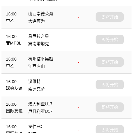
队
山西崇德荣海
16:00
-
即将开始
中乙
大连可为
马尼拉之星
16:00
-
即将开始
菲MPBL
宾南塔塔克
杭州临平吴越
16:00
-
即将开始
中乙
江西庐山
汉维特
16:00
-
即将开始
球会友谊
索罗克萨
澳大利亚U17
16:00
-
即将开始
国际友谊
尼日利亚U17
龙仁FC
16:00
-
即将开始