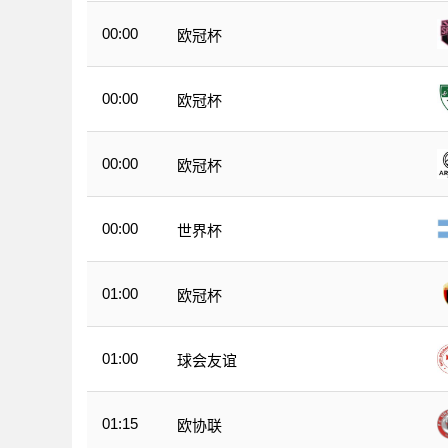
00:00
欧冠杯
00:00
欧冠杯
00:00
欧冠杯
00:00
世界杯
01:00
欧冠杯
01:00
球会友谊
01:15
欧协联