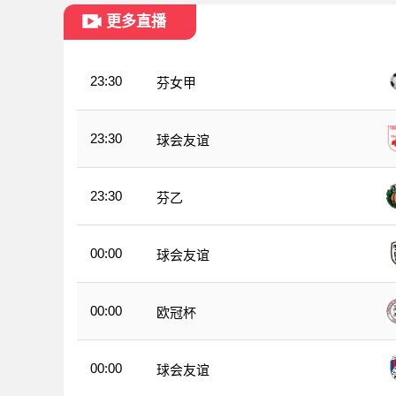
更多直播
23:30
芬女甲
23:30
球会友谊
23:30
芬乙
00:00
球会友谊
00:00
欧冠杯
00:00
球会友谊