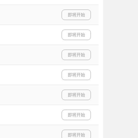
即将开始
即将开始
即将开始
即将开始
即将开始
即将开始
即将开始