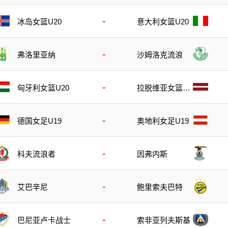
-
冰岛女篮U20
意大利女篮U20
-
弗洛里亚纳
沙姆洛克流浪
-
匈牙利女篮U20
拉脱维亚女篮U2
0
-
德国女足U19
奥地利女足U19
-
科夫流浪者
因弗内斯
-
艾巴辛尼
鲍里索夫巴特
-
巴尼亚卢卡战士
索非亚列夫斯基