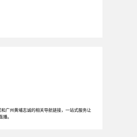
棠和广州黄埔志诚的相关导航链接，一站式服务让
事直播。