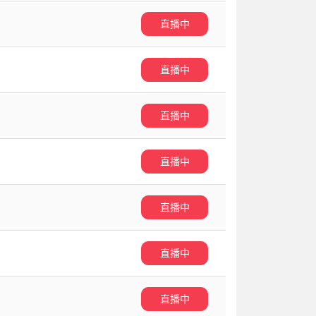
直播中
直播中
直播中
直播中
直播中
直播中
直播中