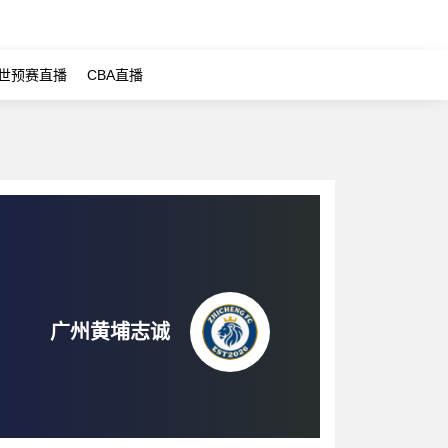
世预赛直播
CBA直播
广州黄埔志诚