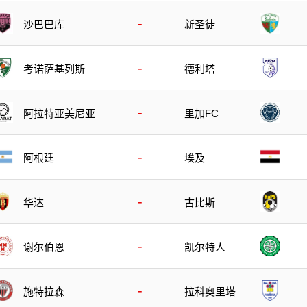
-
沙巴巴库
新圣徒
-
考诺萨基列斯
德利塔
-
阿拉特亚美尼亚
里加FC
-
阿根廷
埃及
-
华达
古比斯
-
谢尔伯恩
凯尔特人
-
施特拉森
拉科奥里塔