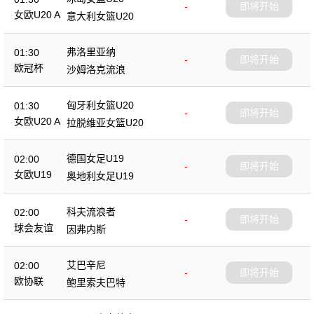
-
即将开始
女欧U20 A
意大利女篮U20
弗洛里亚纳
01:30
-
即将开始
欧冠杯
沙姆洛克流浪
匈牙利女篮U20
01:30
-
即将开始
女欧U20 A
拉脱维亚女篮U20
德国女足U19
02:00
-
即将开始
女欧U19
奥地利女足U19
科夫流浪者
02:00
-
即将开始
球会友谊
因弗内斯
艾巴辛尼
02:00
-
即将开始
欧协联
鲍里索夫巴特