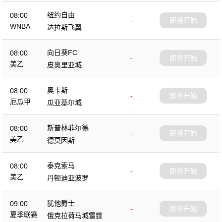
纽约自由
08:00
-
即将开始
WNBA
达拉斯飞翼
向日葵FC
08:00
-
即将开始
美乙
皮奥里亚城
奥卡斯
08:00
-
即将开始
厄瓜甲
瓜亚基尔城
斯普林菲尔德
08:00
-
即将开始
美乙
德莫因斯
泰克索马
08:00
-
即将开始
美乙
丹顿迪亚波罗
犹他爵士
09:00
-
即将开始
夏季联赛
俄克拉荷马城雷霆