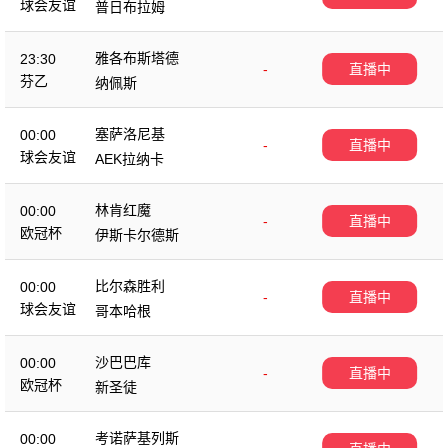
球会友谊
普日布拉姆
雅各布斯塔德
23:30
-
直播中
芬乙
纳佩斯
塞萨洛尼基
00:00
-
直播中
球会友谊
AEK拉纳卡
林肯红魔
00:00
-
直播中
欧冠杯
伊斯卡尔德斯
比尔森胜利
00:00
-
直播中
球会友谊
哥本哈根
沙巴巴库
00:00
-
直播中
欧冠杯
新圣徒
考诺萨基列斯
00:00