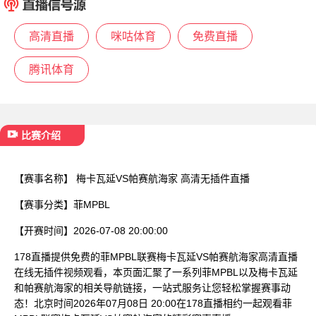
已结束
高清直播
咪咕体育
免费直播
腾讯体育
比赛介绍
【赛事名称】
梅卡瓦延VS帕赛航海家 高清无插件直播
【赛事分类】
菲MPBL
【开赛时间】
2026-07-08 20:00:00
178直播提供免费的菲MPBL联赛梅卡瓦延VS帕赛航海家高清直播
在线无插件视频观看，本页面汇聚了一系列菲MPBL以及梅卡瓦延
和帕赛航海家的相关导航链接，一站式服务让您轻松掌握赛事动
态！北京时间2026年07月08日 20:00在178直播相约一起观看菲