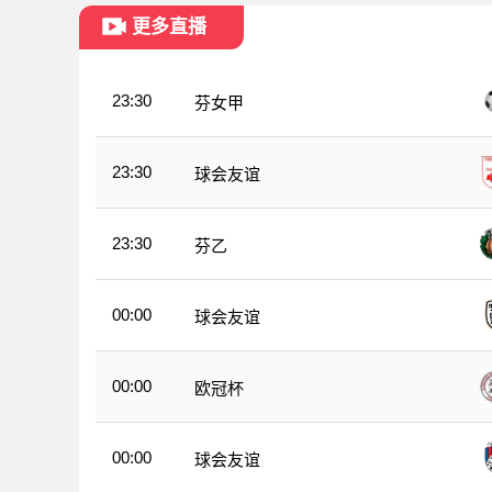
更多直播
23:30
芬女甲
23:30
球会友谊
23:30
芬乙
00:00
球会友谊
00:00
欧冠杯
00:00
球会友谊