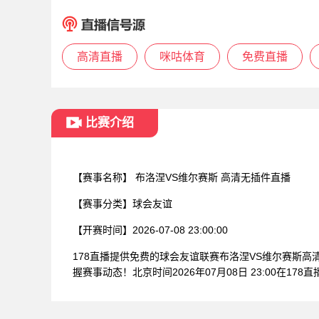
高清直播
咪咕体育
免费直播
比赛介绍
【赛事名称】
布洛涅VS维尔赛斯 高清无插件直播
【赛事分类】
球会友谊
【开赛时间】
2026-07-08 23:00:00
178直播提供免费的球会友谊联赛布洛涅VS维尔赛斯
握赛事动态！北京时间2026年07月08日 23:00在