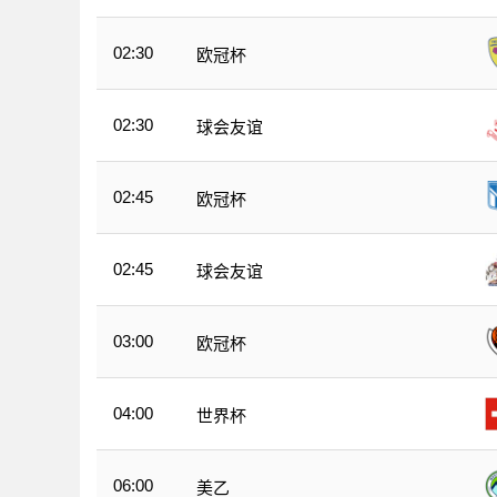
02:30
欧冠杯
02:30
球会友谊
02:45
欧冠杯
02:45
球会友谊
03:00
欧冠杯
04:00
世界杯
06:00
美乙