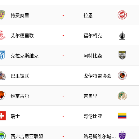
-
特费奥里
拉恩
-
艾尔德里联
福尔柯克
-
克拉克斯维克
阿特比森
-
巴里镇联
戈伊特雷协会
-
维京古尔
吉奥里
-
瑞士
哥伦比亚
-
西弗吉尼亚联盟
路易斯维尔城B