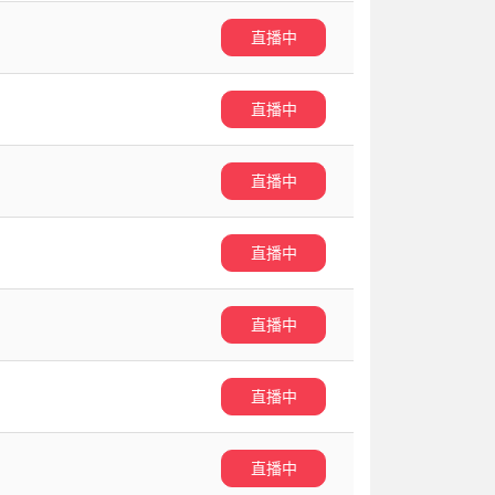
直播中
直播中
直播中
直播中
直播中
直播中
直播中