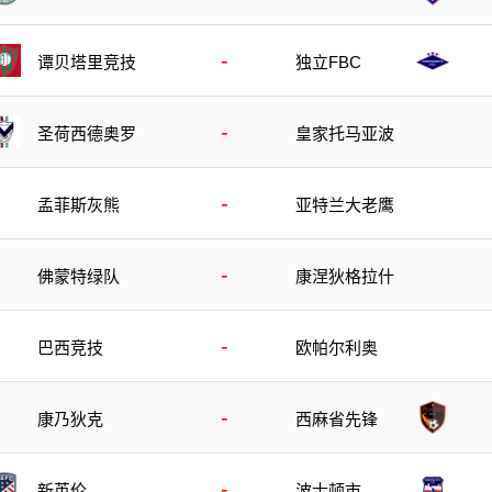
队
-
谭贝塔里竞技
独立FBC
-
圣荷西德奥罗
皇家托马亚波
-
孟菲斯灰熊
亚特兰大老鹰
-
佛蒙特绿队
康涅狄格拉什
-
巴西竞技
欧帕尔利奥
-
康乃狄克
西麻省先锋
-
新英伦
波士顿市