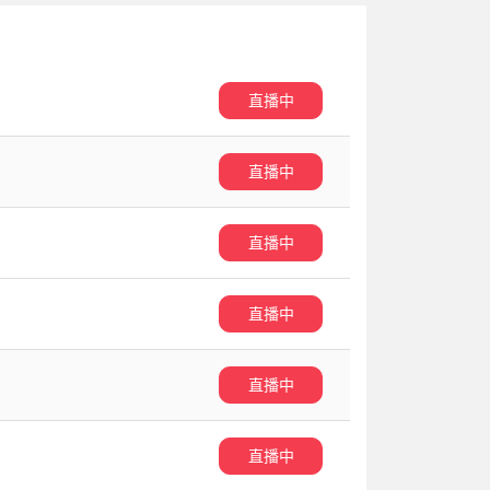
直播中
直播中
直播中
直播中
直播中
直播中