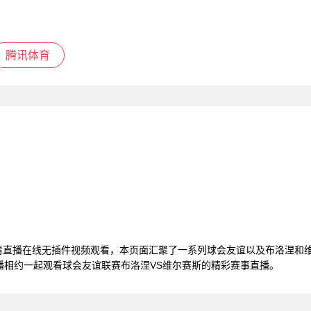
腾讯体育
高清直播在线无插件视频观看，本页面汇聚了一系列球会友谊以及布洛涅和
178直播相约一起观看球会友谊联赛布洛涅VS维尔赛斯的精彩赛事直播。