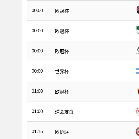
00:00
欧冠杯
00:00
欧冠杯
00:00
欧冠杯
00:00
世界杯
01:00
欧冠杯
01:00
球会友谊
01:15
欧协联