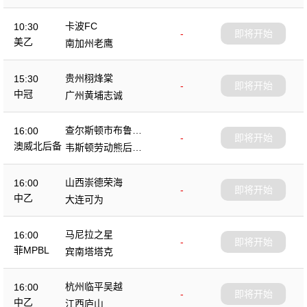
队
卡波FC
10:30
-
即将开始
美乙
南加州老鹰
贵州栩烽棠
15:30
-
即将开始
中冠
广州黄埔志诚
查尔斯顿市布鲁斯
16:00
-
即将开始
后备队
澳威北后备
韦斯顿劳动熊后备
队
山西崇德荣海
16:00
-
即将开始
中乙
大连可为
马尼拉之星
16:00
-
即将开始
菲MPBL
宾南塔塔克
杭州临平吴越
16:00
-
即将开始
中乙
江西庐山