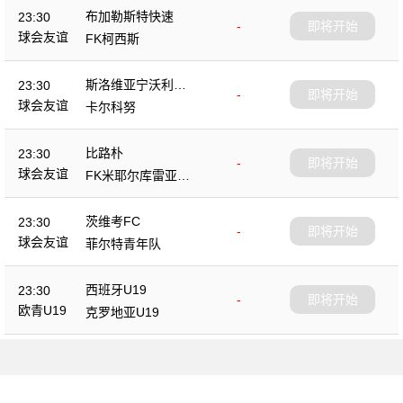
布加勒斯特快速
23:30
-
即将开始
球会友谊
FK柯西斯
斯洛维亚宁沃利博
23:30
-
即将开始
茨
球会友谊
卡尔科努
比路朴
23:30
-
即将开始
球会友谊
FK米耶尔库雷亚丘
克
茨维考FC
23:30
-
即将开始
球会友谊
菲尔特青年队
西班牙U19
23:30
-
即将开始
欧青U19
克罗地亚U19