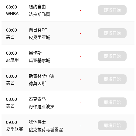
纽约自由
08:00
-
即将开始
WNBA
达拉斯飞翼
向日葵FC
08:00
-
即将开始
美乙
皮奥里亚城
奥卡斯
08:00
-
即将开始
厄瓜甲
瓜亚基尔城
斯普林菲尔德
08:00
-
即将开始
美乙
德莫因斯
泰克索马
08:00
-
即将开始
美乙
丹顿迪亚波罗
犹他爵士
09:00
-
即将开始
夏季联赛
俄克拉荷马城雷霆