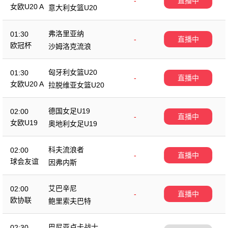
-
直播中
女欧U20 A
意大利女篮U20
弗洛里亚纳
01:30
-
直播中
欧冠杯
沙姆洛克流浪
匈牙利女篮U20
01:30
-
直播中
女欧U20 A
拉脱维亚女篮U20
德国女足U19
02:00
-
直播中
女欧U19
奥地利女足U19
科夫流浪者
02:00
-
直播中
球会友谊
因弗内斯
艾巴辛尼
02:00
-
直播中
欧协联
鲍里索夫巴特
巴尼亚卢卡战士
02:30