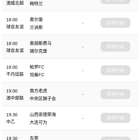
澳威北超
梅特兰
奥尔堡
18:00
-
即将开始
球会友谊
兰讷斯
奥胡斯费马
18:00
-
即将开始
球会友谊
锡尔克堡
帕罗FC
18:00
-
即将开始
不丹廷联
坦桑FC
南方老虎
19:00
-
即将开始
澳中部联
中央区狮子会
山西崇德荣海
19:30
-
即将开始
中乙
大连可为
东莞
19:30