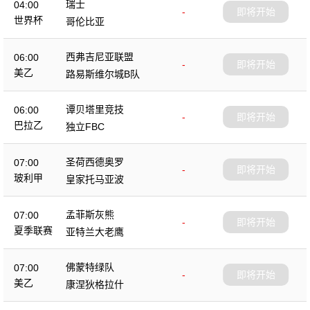
瑞士
04:00
-
即将开始
世界杯
哥伦比亚
西弗吉尼亚联盟
06:00
-
即将开始
美乙
路易斯维尔城B队
谭贝塔里竞技
06:00
-
即将开始
巴拉乙
独立FBC
圣荷西德奥罗
07:00
-
即将开始
玻利甲
皇家托马亚波
孟菲斯灰熊
07:00
-
即将开始
夏季联赛
亚特兰大老鹰
佛蒙特绿队
07:00
-
即将开始
美乙
康涅狄格拉什