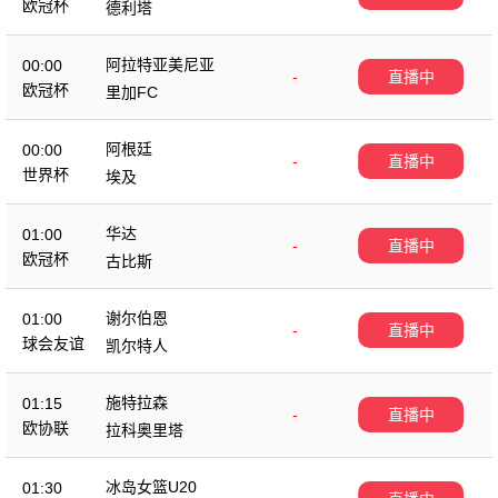
欧冠杯
德利塔
阿拉特亚美尼亚
00:00
-
直播中
欧冠杯
里加FC
阿根廷
00:00
-
直播中
世界杯
埃及
华达
01:00
-
直播中
欧冠杯
古比斯
谢尔伯恩
01:00
-
直播中
球会友谊
凯尔特人
施特拉森
01:15
-
直播中
欧协联
拉科奥里塔
冰岛女篮U20
01:30