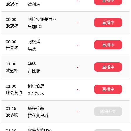
-
直播中
欧冠杯
德利塔
阿拉特亚美尼亚
00:00
-
直播中
欧冠杯
里加FC
阿根廷
00:00
-
直播中
世界杯
埃及
华达
01:00
-
直播中
欧冠杯
古比斯
谢尔伯恩
01:00
-
直播中
球会友谊
凯尔特人
施特拉森
01:15
-
即将开始
欧协联
拉科奥里塔
冰岛女篮U20
01:30