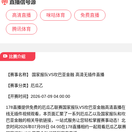
已结束
高清直播
咪咕体育
免费直播
腾讯体育
比赛介绍
【赛事名称】
国家报队VS坎巴亚金融 高清无插件直播
【赛事分类】
厄瓜乙
【开赛时间】
2026-07-09 04:00:00
178直播提供免费的厄瓜乙联赛国家报队VS坎巴亚金融高清直播在
线无插件视频观看，本页面汇聚了一系列厄瓜乙以及国家报队和坎
巴亚金融的相关导航链接，一站式服务让您轻松掌握赛事动态！北
京时间2026年07月09日 04:00在178直播相约一起观看厄瓜乙联赛