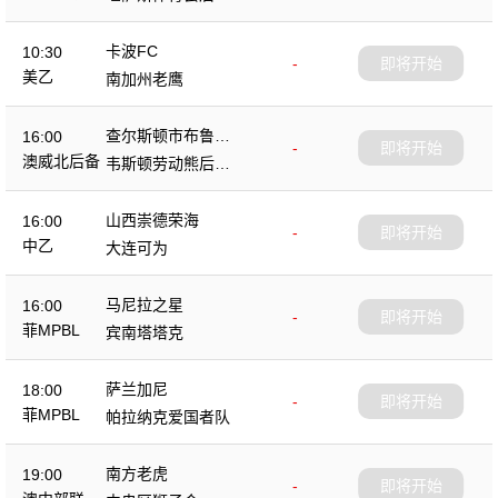
队
卡波FC
10:30
-
即将开始
美乙
南加州老鹰
查尔斯顿市布鲁斯
16:00
-
即将开始
后备队
澳威北后备
韦斯顿劳动熊后备
队
山西崇德荣海
16:00
-
即将开始
中乙
大连可为
马尼拉之星
16:00
-
即将开始
菲MPBL
宾南塔塔克
萨兰加尼
18:00
-
即将开始
菲MPBL
帕拉纳克爱国者队
南方老虎
19:00
-
即将开始