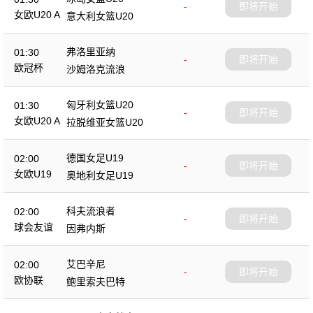
-
即将开始
女欧U20 A
意大利女篮U20
弗洛里亚纳
01:30
-
即将开始
欧冠杯
沙姆洛克流浪
匈牙利女篮U20
01:30
-
即将开始
女欧U20 A
拉脱维亚女篮U20
德国女足U19
02:00
-
即将开始
女欧U19
奥地利女足U19
科夫流浪者
02:00
-
即将开始
球会友谊
因弗内斯
艾巴辛尼
02:00
-
即将开始
欧协联
鲍里索夫巴特