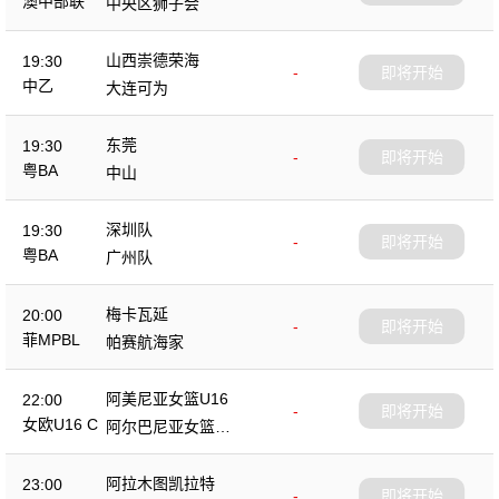
澳中部联
中央区狮子会
山西崇德荣海
19:30
-
即将开始
中乙
大连可为
东莞
19:30
-
即将开始
粤BA
中山
深圳队
19:30
-
即将开始
粤BA
广州队
梅卡瓦延
20:00
-
即将开始
菲MPBL
帕赛航海家
阿美尼亚女篮U16
22:00
-
即将开始
女欧U16 C
阿尔巴尼亚女篮U1
6
阿拉木图凯拉特
23:00
-
即将开始