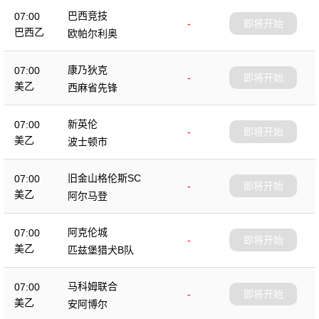
巴西竞技
07:00
-
即将开始
巴西乙
欧帕尔利奥
康乃狄克
07:00
-
即将开始
美乙
西麻省先锋
新英伦
07:00
-
即将开始
美乙
波士顿市
旧金山格伦斯SC
07:00
-
即将开始
美乙
阿尔马登
阿克伦城
07:00
-
即将开始
美乙
匹兹堡猎犬B队
马科姆联合
07:00
-
即将开始
美乙
安阿博尔