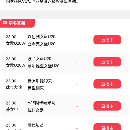
国家报队VS坎巴亚金融的精彩赛事直播。
更多直播
以色列女篮U20
23:00
-
直播中
女欧U20 A
立陶宛女篮U20
波兰女篮U20
23:00
-
直播中
女欧U20 A
塞尔维亚女篮U20
普罗斯捷约夫
23:00
-
直播中
球会友谊
弗里德克
HJS阿卡泰米阿女
23:30
-
直播中
足
芬女甲
拉迪女足
瑞德尼基
23:30
-
直播中