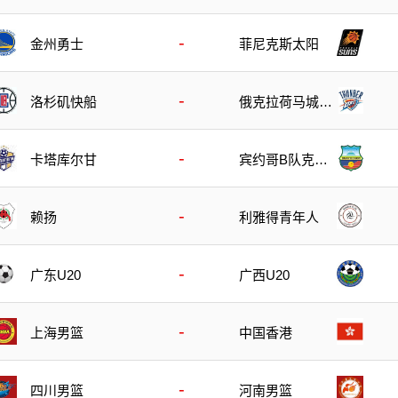
-
金州勇士
菲尼克斯太阳
-
洛杉矶快船
俄克拉荷马城雷
霆
-
宾约哥B队克立
卡塔库尔甘
基
-
赖扬
利雅得青年人
-
广东U20
广西U20
-
上海男篮
中国香港
-
四川男篮
河南男篮