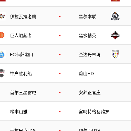
-
伊拉瓦拉老鹰
墨尔本联
-
巨人崛起者
黑水精英
-
FC卡萨隘口
圣达哥林玛
-
神户胜利船
蔚山HD
-
首尔三星雷电
安养正官庄
-
松本山雅
宫崎特格瓦雅罗
-
卡拉巴克U19
切尔西U19