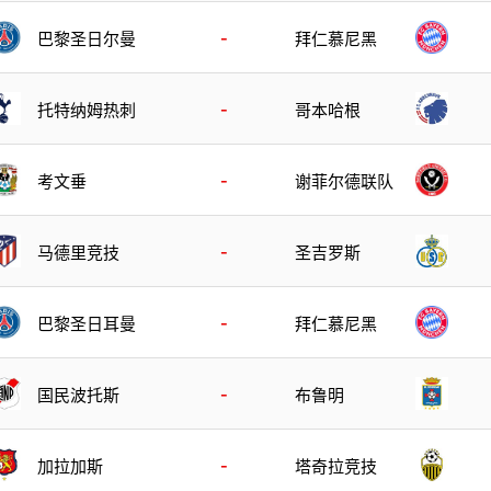
-
巴黎圣日尔曼
拜仁慕尼黑
-
托特纳姆热刺
哥本哈根
-
考文垂
谢菲尔德联队
-
马德里竞技
圣吉罗斯
-
巴黎圣日耳曼
拜仁慕尼黑
-
国民波托斯
布鲁明
-
加拉加斯
塔奇拉竞技