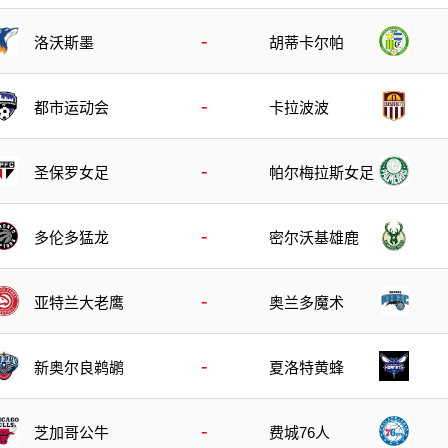
-
洛沃斯墨
胡蒂卡尔帕
-
都市运动会
卡拉波波
-
圣保罗女足
帕尔梅拉斯女足
-
多伦多猛龙
密尔沃基雄鹿
-
亚特兰大老鹰
奥兰多魔术
-
新奥尔良鹈鹕
夏洛特黄蜂
-
芝加哥公牛
费城76人