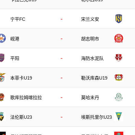
-
宁平FC
宋兰义安
-
岘港
胡志明市
-
平阳
海防水泥队
-
本菲卡U19
勒沃库森U19
-
歌库拉姆喀拉拉
莫哈末丹
-
法伦斯U23
埃斯托里尔U23