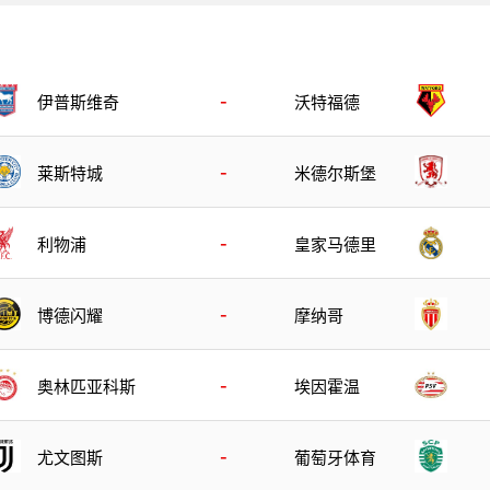
-
伊普斯维奇
沃特福德
-
莱斯特城
米德尔斯堡
-
利物浦
皇家马德里
-
博德闪耀
摩纳哥
-
奥林匹亚科斯
埃因霍温
-
尤文图斯
葡萄牙体育