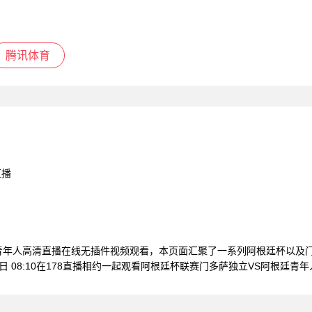
腾讯体育
直播
廷青年人高清直播在线无插件视频观看，本页面汇聚了一系列阿根廷杯以及
6日 08:10在178直播相约一起观看阿根廷杯联赛门多萨独立VS阿根廷青