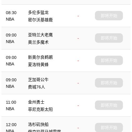
多伦多猛龙
08:30
-
即将开始
NBA
密尔沃基雄鹿
亚特兰大老鹰
09:00
-
即将开始
NBA
奥兰多魔术
新奥尔良鹈鹕
09:00
-
即将开始
NBA
夏洛特黄蜂
芝加哥公牛
09:00
-
即将开始
NBA
费城76人
金州勇士
11:00
-
即将开始
NBA
菲尼克斯太阳
洛杉矶快船
12:00
-
即将开始
NBA
俄克拉荷马城雷霆