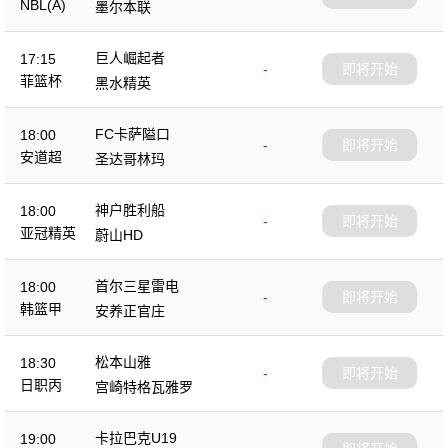
NBL(A)
墨尔本联
巨人崛起者
17:15
-
即将开始
菲篮杯
黑水精英
FC卡萨隘口
18:00
-
即将开始
安道超
圣达哥林玛
神户胜利船
18:00
-
即将开始
亚冠精英
蔚山HD
首尔三星雷电
18:00
-
即将开始
韩篮甲
安养正官庄
松本山雅
18:30
-
即将开始
日职丙
宫崎特格瓦雅罗
卡拉巴克U19
19:00