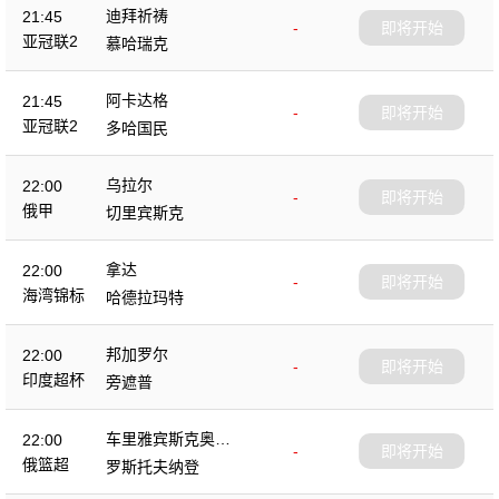
迪拜祈祷
21:45
-
即将开始
亚冠联2
慕哈瑞克
阿卡达格
21:45
-
即将开始
亚冠联2
多哈国民
乌拉尔
22:00
-
即将开始
俄甲
切里宾斯克
拿达
22:00
-
即将开始
海湾锦标
哈德拉玛特
邦加罗尔
22:00
-
即将开始
印度超杯
旁遮普
车里雅宾斯克奥林
22:00
-
即将开始
匹克
俄篮超
罗斯托夫纳登