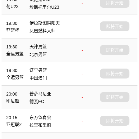
-
即将开始
葡U23
埃斯托里尔U23
伊拉斯图阴阳天
19:30
-
即将开始
菲篮杯
凤凰燃料大师
天津男篮
19:30
-
即将开始
全运男篮
北京男篮
辽宁男篮
19:30
-
即将开始
全运男篮
中国澳门
普萨马尼亚
20:00
-
即将开始
印尼超
德瓦FC
东方体育会
20:15
-
即将开始
亚冠联2
拉查布里府