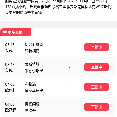
服务让您轻松掌握赛事动态！北京时间2025年11月05日 22:00在
178直播相约一起观看俄篮超联赛车里雅宾斯克奥林匹克VS罗斯托
夫纳登的精彩赛事直播。
更多直播
伊普斯维奇
03:45
-
直播中
英冠
沃特福德
莱斯特城
03:45
-
直播中
英冠
米德尔斯堡
利物浦
04:00
-
直播中
欧冠杯
皇家马德里
博德闪耀
04:00
-
直播中
欧冠杯
摩纳哥