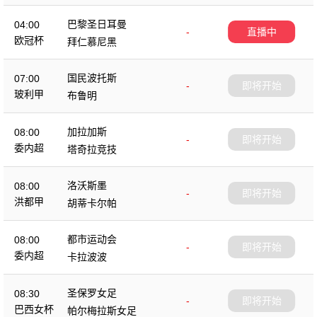
巴黎圣日耳曼
04:00
-
直播中
欧冠杯
拜仁慕尼黑
国民波托斯
07:00
-
即将开始
玻利甲
布鲁明
加拉加斯
08:00
-
即将开始
委内超
塔奇拉竞技
洛沃斯墨
08:00
-
即将开始
洪都甲
胡蒂卡尔帕
都市运动会
08:00
-
即将开始
委内超
卡拉波波
圣保罗女足
08:30
-
即将开始
巴西女杯
帕尔梅拉斯女足