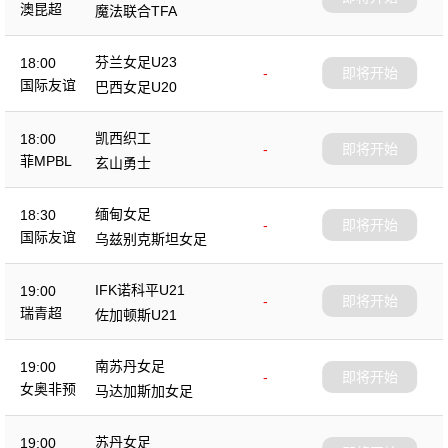
澳昆超
魔法联合TFA
芬兰女足U23
18:00
-
即将开始
国际友谊
巴西女足U20
凯西织工
18:00
-
即将开始
菲MPBL
玄山勇士
缅甸女足
18:30
-
即将开始
国际友谊
乌兹别克斯坦女足
IFK诺科平U21
19:00
-
即将开始
瑞青超
佐加顿斯U21
南苏丹女足
19:00
-
即将开始
女奥非预
马达加斯加女足
苏丹女足
19:00