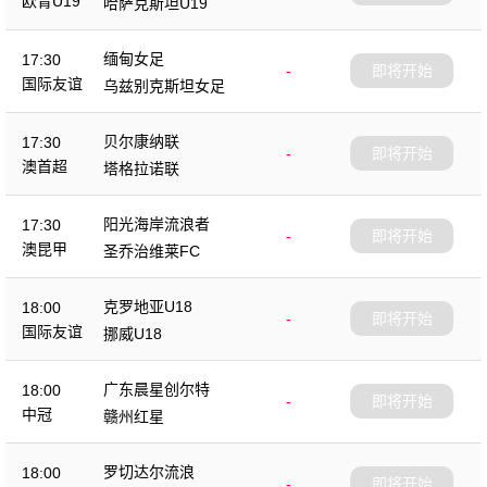
欧青U19
哈萨克斯坦U19
缅甸女足
17:30
-
即将开始
国际友谊
乌兹别克斯坦女足
贝尔康纳联
17:30
-
即将开始
澳首超
塔格拉诺联
阳光海岸流浪者
17:30
-
即将开始
澳昆甲
圣乔治维莱FC
克罗地亚U18
18:00
-
即将开始
国际友谊
挪威U18
广东晨星创尔特
18:00
-
即将开始
中冠
赣州红星
罗切达尔流浪
18:00
-
即将开始