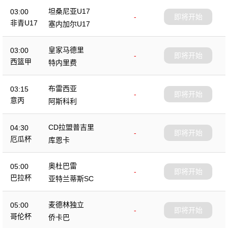
坦桑尼亚U17
03:00
-
即将开始
非青U17
塞内加尔U17
皇家马德里
03:00
-
即将开始
西篮甲
特内里费
布雷西亚
03:15
-
即将开始
意丙
阿斯科利
CD拉盟普吉里
04:30
-
即将开始
厄瓜杯
库恩卡
奥杜巴雷
05:00
-
即将开始
巴拉杯
亚特兰蒂斯SC
麦德林独立
05:00
-
即将开始
哥伦杯
侨卡巴