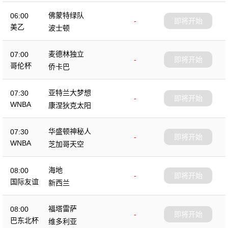
佛蒙特绿队
06:00
-
即将开始
美乙
波士顿
麦德林独立
07:00
-
即将开始
哥伦杯
侨卡巴
亚特兰大梦想
07:30
-
即将开始
WNBA
康涅狄克太阳
华盛顿神秘人
07:30
-
即将开始
WNBA
芝加哥天空
海地
08:00
-
即将开始
国际友谊
新西兰
福塔雷萨
08:00
-
即将开始
巴东北杯
维多利亚