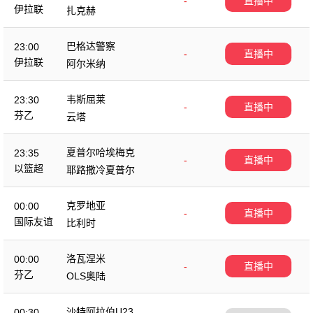
-
直播中
伊拉联
扎克赫
巴格达警察
23:00
-
直播中
伊拉联
阿尔米纳
韦斯屈莱
23:30
-
直播中
芬乙
云塔
夏普尔哈埃梅克
23:35
-
直播中
以篮超
耶路撒冷夏普尔
克罗地亚
00:00
-
直播中
国际友谊
比利时
洛瓦涅米
00:00
-
直播中
芬乙
OLS奥陆
沙特阿拉伯U23
00:30