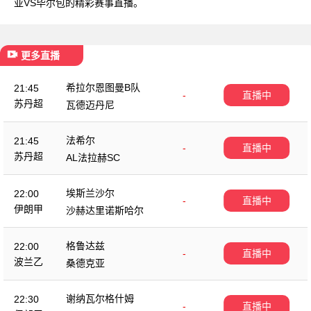
亚VS毕尔包的精彩赛事直播。
更多直播
希拉尔恩图曼B队
21:45
-
直播中
苏丹超
瓦德迈丹尼
法希尔
21:45
-
直播中
苏丹超
AL法拉赫SC
埃斯兰沙尔
22:00
-
直播中
伊朗甲
沙赫达里诺斯哈尔
格鲁达兹
22:00
-
直播中
波兰乙
桑德克亚
谢纳瓦尔格什姆
22:30
-
直播中