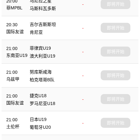
马尼拉之星
20:00
-
即将开始
菲MPBL
马斯科瓦多斯
吉尔吉斯斯坦
20:30
-
即将开始
国际友谊
肯尼亚
菲律宾U19
21:00
-
即将开始
东南亚U19
澳大利亚U19
努库斯咸海
21:00
-
即将开始
乌兹甲
柏克塔哥B队
捷克U18
21:00
-
即将开始
国际友谊
罗马尼亚U18
日本U19
21:00
-
即将开始
土伦杯
葡萄牙U20