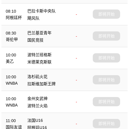
巴拉卡斯中央队
08:10
-
即将开始
阿根廷杯
飓风队
巴兰基亚青年
08:30
-
即将开始
哥伦甲
国民竞技
波特兰班格斯
10:00
-
即将开始
美乙
米德莱克斯联
洛杉矶火花
10:00
-
即将开始
WNBA
拉斯维加斯王牌
金州女武神
10:00
-
即将开始
WNBA
波特兰火焰
法国U16
11:00
-
即将开始
国际友谊
阿根廷U16