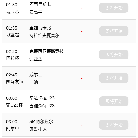
阿西里斯卡
01:30
-
即将开始
瑞典乙
安高平
里雄马卡比
01:55
-
即将开始
以篮超
特拉维夫夏普尔
克莱西亚莱斯竞技
02:30
-
即将开始
巴拉杯
迪亚兹
威尔士
02:45
-
即将开始
国际友谊
加纳
辛达卡拉U23
03:00
-
即将开始
葡U23杯
吉维森特U23
SM阿尔及尔
03:00
-
即将开始
阿尔甲
贝鲁扎达