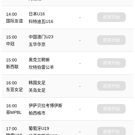
日本U16
14:00
-
即将开始
国际友谊
科特迪瓦U16
中国澳门U23
15:00
-
即将开始
中冠
五华华京
奥克兰鳄蜥
15:00
-
即将开始
新西联
坎特伯雷公羊
韩国女足
16:00
-
即将开始
东亚女足
关岛女足
伊萨贝拉考博伊斯
16:00
-
即将开始
菲MPBL
帕西格市
葡萄牙U19
17:00
-
即将开始