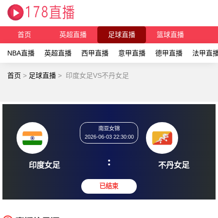
首页
英超直播
足球直播
篮球直播
NBA直播
英超直播
西甲直播
意甲直播
德甲直播
法甲直
首页
>
足球直播
>
印度女足VS不丹女足
南亚女锦
2026-06-03 22:30:00
:
印度女足
不丹