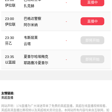
-
直播中
伊拉联
扎克赫
巴格达警察
23:00
-
直播中
伊拉联
阿尔米纳
韦斯屈莱
23:30
-
即将开始
芬乙
云塔
夏普尔哈埃梅克
23:35
-
即将开始
以篮超
耶路撒冷夏普尔
友情链接:
英超直播
网站声明：178直播为广大球迷带来了免费的英超直播，英超在线直播视频观看、
英超高清直播比赛视频以及英超相关资讯信息。本网站所有内容均来自互联网，如