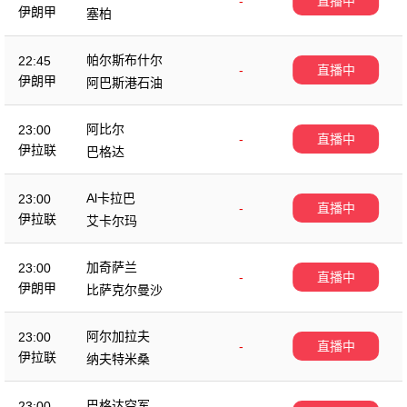
-
直播中
伊朗甲
塞柏
帕尔斯布什尔
22:45
-
直播中
伊朗甲
阿巴斯港石油
阿比尔
23:00
-
直播中
伊拉联
巴格达
Al卡拉巴
23:00
-
直播中
伊拉联
艾卡尔玛
加奇萨兰
23:00
-
直播中
伊朗甲
比萨克尔曼沙
阿尔加拉夫
23:00
-
直播中
伊拉联
纳夫特米桑
巴格达空军
23:00