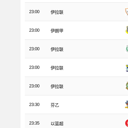
23:00
伊拉联
23:00
伊朗甲
23:00
伊拉联
23:00
伊拉联
23:00
伊拉联
23:30
芬乙
23:35
以篮超