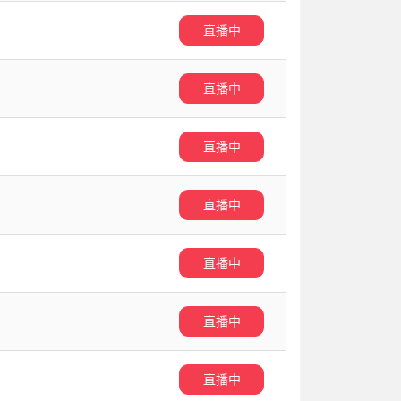
直播中
直播中
直播中
直播中
直播中
直播中
直播中