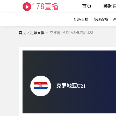
首页
英超
NBA直播
英超直播
首页
>
足球直播
>
克罗地亚U21VS卡塔尔U23
克罗地亚U21