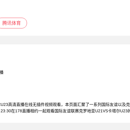
腾讯体育
直播
塔尔U23高清直播在线无插件视频观看，本页面汇聚了一系列国际友谊以及克
 23:30在178直播相约一起观看国际友谊联赛克罗地亚U21VS卡塔尔U2