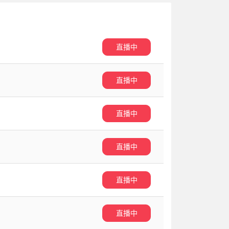
直播中
直播中
直播中
直播中
直播中
直播中