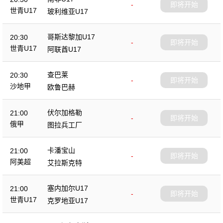
-
即将开始
世青U17
玻利维亚U17
哥斯达黎加U17
20:30
-
即将开始
世青U17
阿联酋U17
查巴莱
20:30
-
即将开始
沙地甲
欧鲁巴赫
伏尔加格勒
21:00
-
即将开始
俄甲
图拉兵工厂
卡潘宝山
21:00
-
即将开始
阿美超
艾拉斯克特
塞内加尔U17
21:00
-
即将开始
世青U17
克罗地亚U17