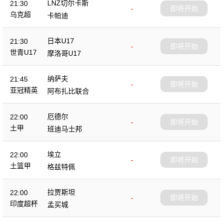
LNZ切尔卡斯
21:30
-
即将开始
乌克超
卡帕迪
日本U17
21:30
-
即将开始
世青U17
摩洛哥U17
纳萨夫
21:45
-
即将开始
亚冠精英
阿布扎比联合
厄德尔
22:00
-
即将开始
土甲
班迪马士邦
埃立
22:00
-
即将开始
土篮甲
格兹特佩
拉贾斯坦
22:00
-
即将开始
印度超杯
孟买城