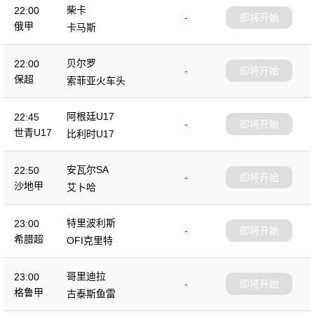
柴卡
22:00
-
即将开始
俄甲
卡马斯
贝尔罗
22:00
-
即将开始
保超
索菲亚火车头
阿根廷U17
22:45
-
即将开始
世青U17
比利时U17
安瓦尔SA
22:50
-
即将开始
沙地甲
艾卜哈
特里波利斯
23:00
-
即将开始
希腊超
OFI克里特
哥里迪拉
23:00
-
即将开始
格鲁甲
古泰斯鱼雷