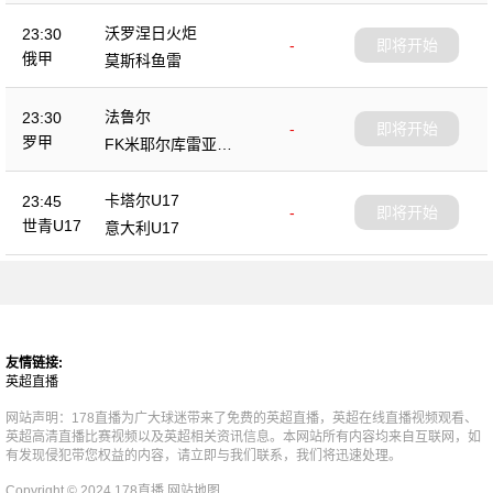
沃罗涅日火炬
23:30
-
即将开始
俄甲
莫斯科鱼雷
法鲁尔
23:30
-
即将开始
罗甲
FK米耶尔库雷亚丘
克
卡塔尔U17
23:45
-
即将开始
世青U17
意大利U17
友情链接:
英超直播
网站声明：178直播为广大球迷带来了免费的英超直播，英超在线直播视频观看、
英超高清直播比赛视频以及英超相关资讯信息。本网站所有内容均来自互联网，如
有发现侵犯带您权益的内容，请立即与我们联系，我们将迅速处理。
Copyright © 2024 178直播
网站地图