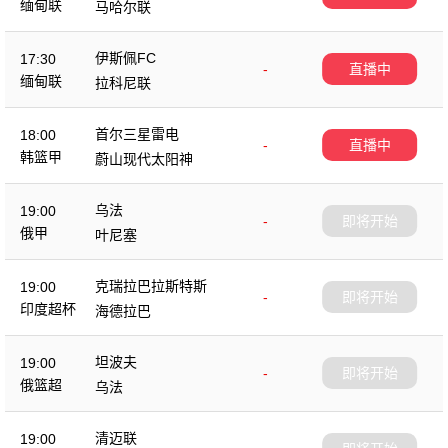
缅甸联
马哈尔联
伊斯佩FC
17:30
-
直播中
缅甸联
拉科尼联
首尔三星雷电
18:00
-
直播中
韩篮甲
蔚山现代太阳神
乌法
19:00
-
即将开始
俄甲
叶尼塞
克瑞拉巴拉斯特斯
19:00
-
即将开始
印度超杯
海德拉巴
坦波夫
19:00
-
即将开始
俄篮超
乌法
清迈联
19:00