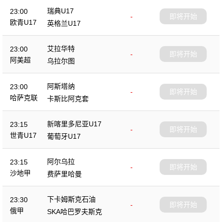
瑞典U17
23:00
-
即将开始
欧青U17
英格兰U17
艾拉华特
23:00
-
即将开始
阿美超
乌拉尔图
阿斯塔纳
23:00
-
即将开始
哈萨克联
卡斯比阿克套
新喀里多尼亚U17
23:15
-
即将开始
世青U17
葡萄牙U17
阿尔乌拉
23:15
-
即将开始
沙地甲
费萨里哈曼
下卡姆斯克石油
23:30
-
即将开始
俄甲
SKA哈巴罗夫斯克