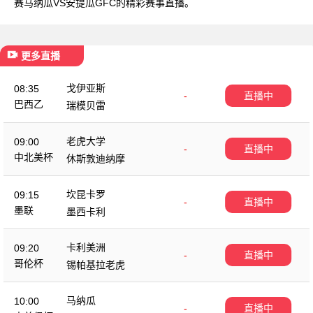
赛马纳瓜VS安提瓜GFC的精彩赛事直播。
更多直播
戈伊亚斯
08:35
-
直播中
巴西乙
瑞模贝雷
老虎大学
09:00
-
直播中
中北美杯
休斯敦迪纳摩
坎昆卡罗
09:15
-
直播中
墨联
墨西卡利
卡利美洲
09:20
-
直播中
哥伦杯
锡帕基拉老虎
马纳瓜
10:00
-
直播中