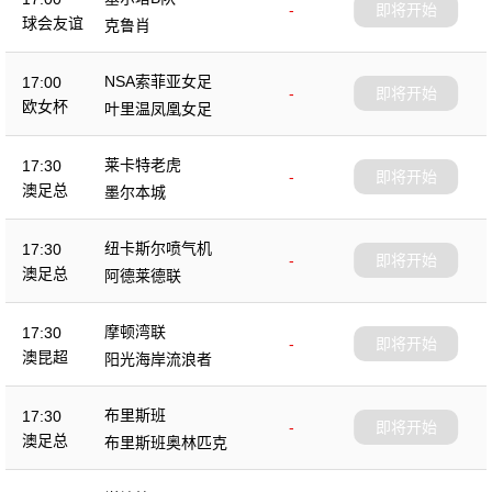
-
即将开始
球会友谊
克鲁肖
NSA索菲亚女足
17:00
-
即将开始
欧女杯
叶里温凤凰女足
莱卡特老虎
17:30
-
即将开始
澳足总
墨尔本城
纽卡斯尔喷气机
17:30
-
即将开始
澳足总
阿德莱德联
摩顿湾联
17:30
-
即将开始
澳昆超
阳光海岸流浪者
布里斯班
17:30
-
即将开始
澳足总
布里斯班奥林匹克