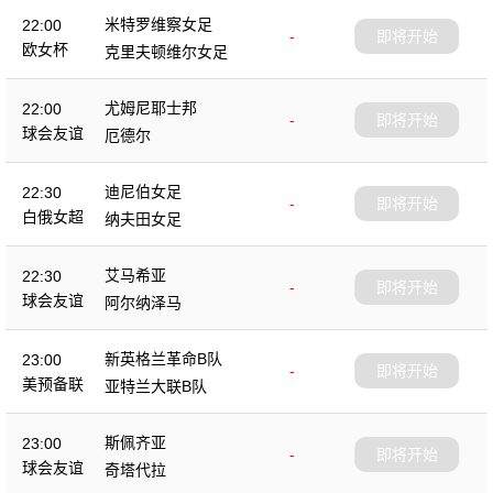
米特罗维察女足
22:00
-
即将开始
欧女杯
克里夫顿维尔女足
尤姆尼耶士邦
22:00
-
即将开始
球会友谊
厄德尔
迪尼伯女足
22:30
-
即将开始
白俄女超
纳夫田女足
艾马希亚
22:30
-
即将开始
球会友谊
阿尔纳泽马
新英格兰革命B队
23:00
-
即将开始
美预备联
亚特兰大联B队
斯佩齐亚
23:00
-
即将开始
球会友谊
奇塔代拉