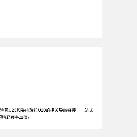
迪瓦U23和委内瑞拉U20的相关导航链接，一站式
0的精彩赛事直播。