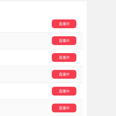
直播中
直播中
直播中
直播中
直播中
直播中