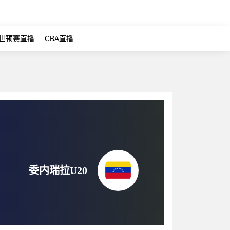
世预赛直播
CBA直播
委内瑞拉U20