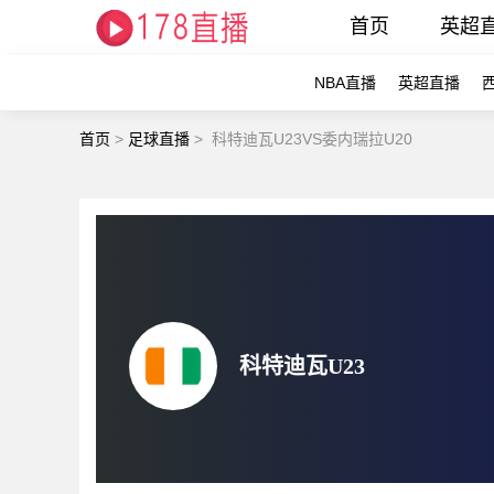
首页
英超
NBA直播
英超直播
首页
>
足球直播
>
科特迪瓦U23VS委内瑞拉U20
科特迪瓦U23