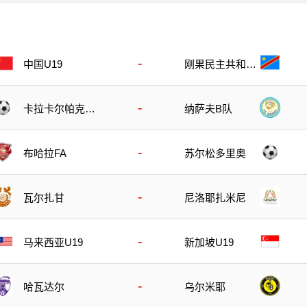
-
刚果民主共和国
中国U19
U23
-
卡拉卡尔帕克斯
纳萨夫B队
坦FA
-
布哈拉FA
苏尔松多里奥
-
瓦尔扎甘
尼洛耶扎米尼
-
马来西亚U19
新加坡U19
-
哈瓦达尔
乌尔米耶